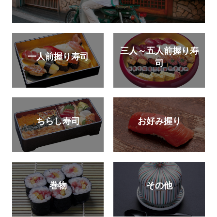
三人～五人前握り寿
一人前握り寿司
司
ちらし寿司
お好み握り
その他
巻物