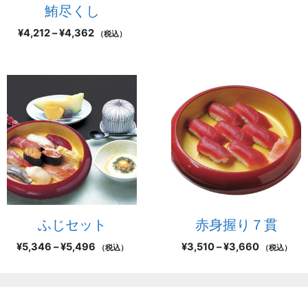
鮪尽くし
¥
4,212
–
¥
4,362
（税込）
ふじセット
赤身握り７貫
¥
5,346
–
¥
5,496
¥
3,510
–
¥
3,660
（税込）
（税込）