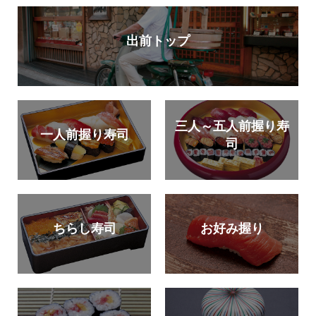
出前トップ
三人～五人前握り寿
一人前握り寿司
司
ちらし寿司
お好み握り